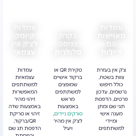
עמדות
עמדות
מאוישות
בקרת
קיוסק
עם
כניסה
לצ'ק אין
דיילות
סלולרית
עצמאי
צ'ק אין בעזרת
סקירת QR או
עמדות
צוות בשטח,
ברקוד אישיים
עצמאיות
כולל חיפוש
שמופצים
למשתתפים
נרשמים, עדכון
למשתתפים
המאפשרות
פרטים, הדפסת
מראש
זיהוי מהיר
תגי שם ומתן
באמצעות
באמצעות שדה
מענה אישי
סורקים ניידים
,
זיהוי או סריקת
ומיידי
לצ'ק אין מהיר
QR/ברקוד,
למשתתפים
ויעיל
הדפסת תג שם
והפחתת