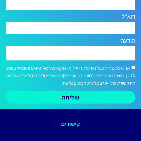
דוא"ל
הודעה
אני מסכים/ה לקבל הודעות דוא"ל מ-Wizard Event Technologies בנוגע
לתוכן, מוצרים ושירותים רלוונטיים. אני מבין/ה שאני יכול/ה לנהל את העדפות
התקשורת שלי או לבטל את המנוי בכל עת.
שליחה
קישורים