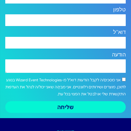
טלפון
דוא"ל
הודעה
אני מסכים/ה לקבל הודעות דוא"ל מ-Wizard Event Technologies בנוגע
לתוכן, מוצרים ושירותים רלוונטיים. אני מבין/ה שאני יכול/ה לנהל את העדפות
התקשורת שלי או לבטל את המנוי בכל עת.
שליחה