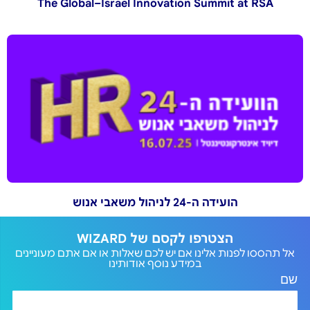
The Global–Israel Innovation Summit at RSA
הועידה ה-24 לניהול משאבי אנוש
הצטרפו לקסם של WIZARD
אל תהססו לפנות אלינו אם יש לכם שאלות או אם אתם מעוניינים
במידע נוסף אודותינו
שם