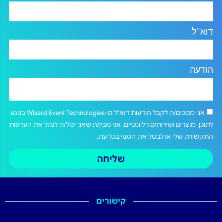
דוא"ל
הודעה
אני מסכים/ה לקבל הודעות דוא"ל מ-Wizard Event Technologies בנוגע
לתוכן, מוצרים ושירותים רלוונטיים. אני מבין/ה שאני יכול/ה לנהל את העדפות
התקשורת שלי או לבטל את המנוי בכל עת.
שליחה
קישורים