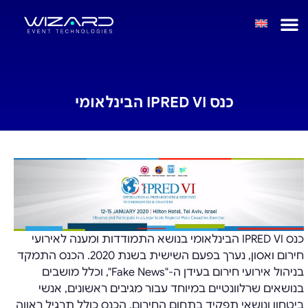
כנס IPRED VI הבינלאומי
כנס IPRED VI הבינלאומי בנושא התמודדות ומענה לאירועי
חירום ואסון, נערך בפעם השישית בשנת 2020. הכנס התמקד
בניהול אירועי חירום בעידן ה-"Fake News", וכלל מושבים
בנושאים שרלוונטיים במיוחד עבור מגיבים ראשונים, אנשי
ביטחון ונושאי תפקיד בתחום החירום. הכנס כולל תרגיל ראווה