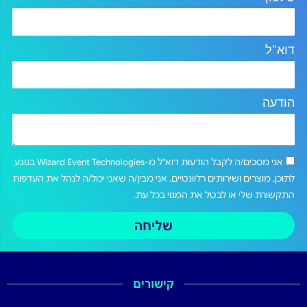
דוא"ל
הודעה
אני מסכים/ה לקבל הודעות דוא"ל מ-Wizard Event Technologies בנוגע
לתוכן, מוצרים ושירותים רלוונטיים. אני מבין/ה שאני יכול/ה לנהל את העדפות
התקשורת שלי או לבטל את המנוי בכל עת.
שליחה
קישורים