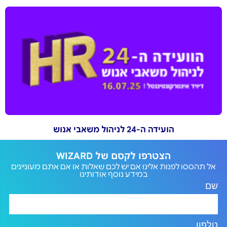
הועידה ה-24 לניהול משאבי אנוש
הצטרפו לקסם של WIZARD
אל תהססו לפנות אלינו אם יש לכם שאלות או אם אתם מעוניינים
במידע נוסף אודותינו
שם
טלפון