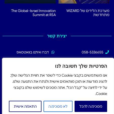
מערכת הלידים של WIZARD
The Global–Israel Innovation
מתחדשת
Summit at RSA
יצירת קשר
058-5336655
דברו איתנו בוואטסאפ
02-5336655
עקבו אחרינו בפייסבוק
הפרטיות שלך חשובה לנו
אנו משתמשים בקבצי Cookie כדי לשפר את חוויית הגלישה שלך,
להציג מודעות או תוכן מותאמים אישית ולנתח את התנועה שלנו.
על ידי לחיצה על "קבל הכל", אתה מסכים לשימוש שלנו בקובצי
Cookie.
כל הזכויות שמורות 2026
אתר זה מוגן על ידי reCAPTCHA.
מדיניות הפרטיות
ו-
תנאי השירות
של גוגל חלים.
מסכימ.ה להכל
לא מסכימ.ה
התאמה אישית
קבלו הצעת מחיר