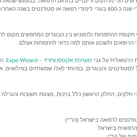
ועים הכי מרתקים ודינמיים בתחום הרפואה. במפגש שמאורגן
נוטלים חלק מידי שנה כ-600 בוגרי לימודי רפואה או סטודנטים בשנ
י הרופאים ולשכנע אותם למה כדאי להתמחות אצלם.
מערכת אקספו וויזרד – Expo Wizard.
 וירטואלית על גבי
הש
 לסטודנטים והבוגרים, במיוחד לאלו שמשרתים במילואים, א
 חלקים. החלק הראשון כלל ברכות, מצגות חשובות והגרלה 
ודנטים לרפואה בישראל (הר"י)
הרפואית בישראל
מחים של הר"י