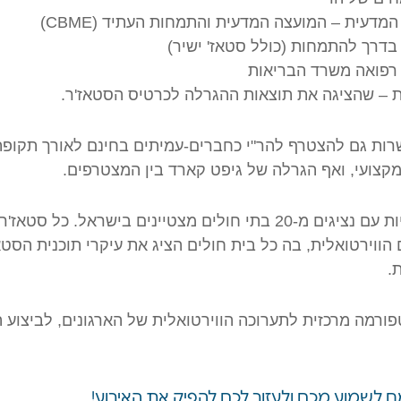
המדעית – המועצה המדעית והתמחות העתיד (CBME)
דרך להתמחות (כולל סטאז' ישיר)
רפואה משרד הבריאות
– שהציגה את תוצאות ההגרלה לכרטיס הסטאז'ר.
אפשרות גם להצטרף להר"י כחברים-עמיתים בחינם לאורך תקו
 מקצועי, ואף הגרלה של גיפט קארד בין המצטרפים.
בחלק השני נערכו פגישות וירטואליות עם נציגים מ-20 בתי חולים מצטיינ
וירטואלית, בה כל בית חולים הציג את עיקרי תוכנית הסטאז
.
ורמה מרכזית לתערוכה הווירטואלית של הארגונים, לביצוע 
ח לשמוע מכם ולעזור לכם להפיק את האירוע!