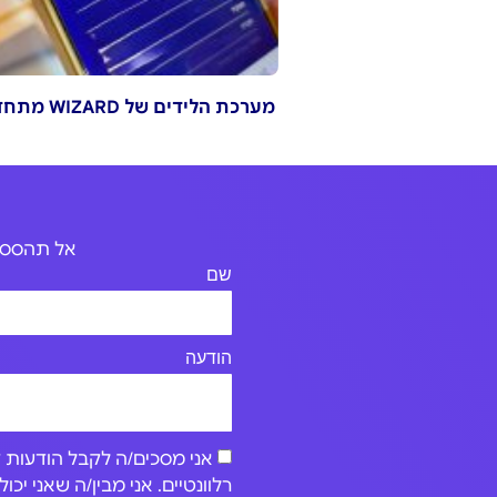
מערכת הלידים של WIZARD מתחדשת
אל תהססו 
שם
הודעה
רלוונטיים. אני מבין/ה שאני י