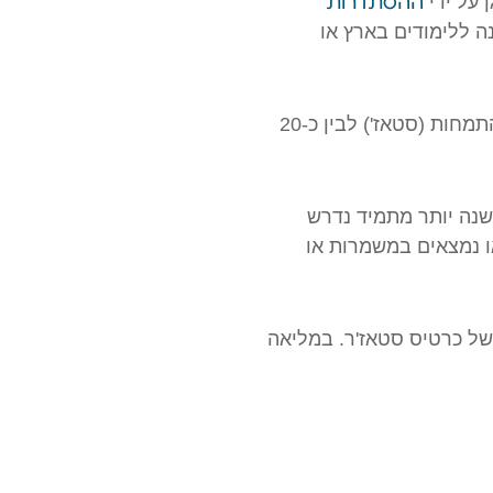
ההסתדרות
 על ידי
ה האחרונה ללימודים בארץ או
מטרת הכנס הייתה לתת מידע לגבי תקופת ההתמחות ולהפגיש בין הבוגרים המחפשים מקום להתמחות (סטאז') לבין כ-20
נה יותר מתמיד נדרש
ו נמצאים במשמרות או
של כרטיס סטאז'ר. במליאה