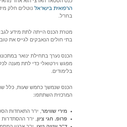
כנס הסטאז' הארצי הוא אחד מהאיר
הרפואית בישראל
בחו"ל.
בתי חולים הנאבקים לגייס את טוב
הכנס נערך בתחילת ינואר במתכונת
מפגש וירטואלי כדי לתת מענה לכל
בלימודים.
הכנס שנמשך כחמש שעות, כלל שני
המרכזית השתתפו:
מירי שווימר
, יו"ר התאחדות הסט
פרופ. חגי ציון
, יו"ר ההסתדרות 
ד"ר עטיה ניצן
, יו"ר ארגון המת