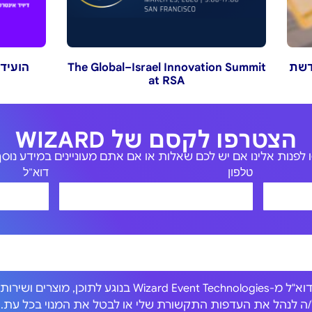
The Global–Israel Innovation Summit
הועידה ה-24 לניהו
at RSA
הצטרפו לקסם של WIZARD
לפנות אלינו אם יש לכם שאלות או אם אתם מעוניינים במידע נוסף 
טלפון
דוא"ל
אני מסכים/ה לקבל הודעות דוא"ל מ-Wizard Event Technologies בנוגע לתוכן, מוצרים וש
כול/ה לנהל את העדפות התקשורת שלי או לבטל את המנוי בכל עת.