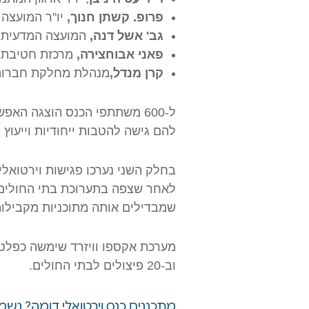
פרופ. קשתן חנוך,
יו"ר המועצה 
גב' אשל דנה,
המועצה המדעית ב
פאני אבוחצירה,
מרכזת חטיבת 
קרן מנדל,
מנהלת מחלקת חברות 
ל-600 משתתפי הכנס הוצגה ה
להם גישה להטבות ייחודיות וייעוץ
לאחר שצפה בתערוכת בתי החולים הו
שמבדילים אותה מתוכניות מקבילות
מערכת אקספו וויזרד שימשה כפלטפ
וב-20 פיצולים לבתי החולים.
מתכננים כנס וירטואלי דומה? נשמ