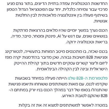
החדשנות הטכנולוגית עמדה בחזית הדיונים, בתור גורם מניע
מרכזי עבור צמיחה כלכלית, יחד עם הפוטנציאל הגדול הטמון
בשיתוף פעולה בין אינטלגנציה מלאכותית לבין החלטות
אנושיות.
הכנס נערך במשך יומיים שהיו מלאים בהרצאות מרתקות
בנושאים שונים, עם דגש על AI, פינטק ומסחר, סייבר, מדיה,
בריאות וטכנולוגיה ירוקה.
בכנס שכזה, בו מתכנסים מיטב המוחות בתעשייה, לנטוורקינג
ופגישות B2B חשיבות גבוהה, שכן מדובר בהזדמנות יקרה מפז
ליזום וליצור קשרים עסקיים חדשים בתוך קהילת ההייטק
הישראלית ובינה לבין הקהילה הבינלאומית.
פלטפורמת ה-B2B שלנו
הייתה פעילה במיוחד בשבועות
שקדמו לכנס, עם מאות משתתפים ששוחחו ותיאמו פגישות
שהתנהלו בסופו של דבר במהלך הכנס בניו יורק במתחם ה-
B2B שהוקם לטובת האירוע.
במטרה לאפשר למשתתפים למצוא זה את זה בקלות