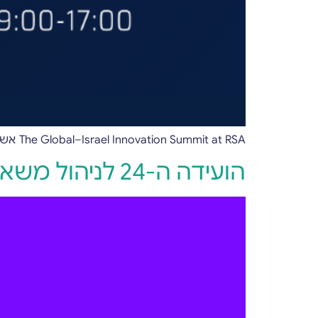
The Global–Israel Innovation Summit at RSA אשר התקיים ב-23 במרץ הוא אירוע עסקי ממוקד שנועד לייצר חיבורים איכותיים בין חברות
הועידה ה-24 לניהול משאבי אנוש