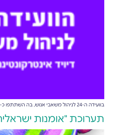
בוועידה ה-24 לניהול משאבי אנוש, בה השתתפו כ-2,500 משתתפים ו-50 ספקים השתמשנו במערכת Forms-Wizard כדי לספק חווית כנס איכותית למשתתפים
תערוכת "אומנות ישראלית