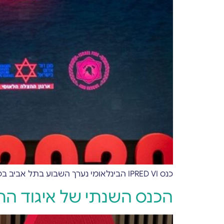
כנס IPRED VI הבינלאומי נערך השבוע בתל אביב בפעם השישית. הרישום לכנס נעשה בעזרת Forms-Wizard
הכנס השנתי של איגוד הר