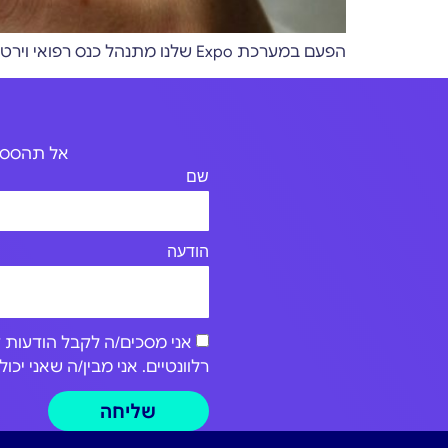
הפעם במערכת Expo שלנו מתנהל כנס רפואי וירטואלי שנערך מטעם חברת Bio-Events, וזו בדיוק ההזדמנות שלנו לספר לכם על Expo Wizard ועולם הכנסים הרפואיים
אל תהססו 
שם
הודעה
רלוונטיים. אני מבין/ה שאני י
שליחה