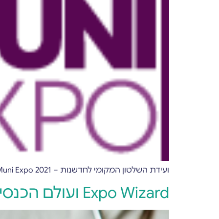
ועידת השלטון המקומי לחדשנות – Muni Expo 2021 התרחשה שבוע שעבר, ואנחנו התרגשנו לקחת חלק ביריד!
Expo Wizard ועולם הכנסים הרפואיים