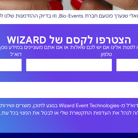
הצטרפו לקסם של WIZARD
לפנות אלינו אם יש לכם שאלות או אם אתם מעוניינים במידע נוסף 
טלפון
דוא"ל
אני מסכים/ה לקבל הודעות דוא"ל מ-Wizard Event Technologies בנוגע לתוכן, מוצרים וש
כול/ה לנהל את העדפות התקשורת שלי או לבטל את המנוי בכל עת.