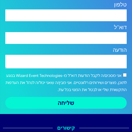
טלפון
דוא"ל
הודעה
אני מסכים/ה לקבל הודעות דוא"ל מ-Wizard Event Technologies בנוגע
לתוכן, מוצרים ושירותים רלוונטיים. אני מבין/ה שאני יכול/ה לנהל את העדפות
התקשורת שלי או לבטל את המנוי בכל עת.
שליחה
קישורים