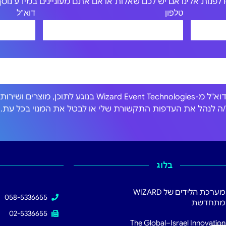
לפנות אלינו אם יש לכם שאלות או אם אתם מעוניינים במידע נוסף 
טלפון
דוא"ל
אני מסכים/ה לקבל הודעות דוא"ל מ-Wizard Event Technologies בנוגע לתוכן, מוצרים וש
כול/ה לנהל את העדפות התקשורת שלי או לבטל את המנוי בכל עת.
בלוג
מערכת הלידים של WIZARD
058-5336655
מתחדשת
02-5336655
The Global–Israel Innovation