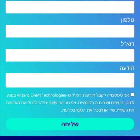
טלפון
דוא"ל
הודעה
אני מסכים/ה לקבל הודעות דוא"ל מ-Wizard Event Technologies בנוגע
לתוכן, מוצרים ושירותים רלוונטיים. אני מבין/ה שאני יכול/ה לנהל את העדפות
התקשורת שלי או לבטל את המנוי בכל עת.
שליחה