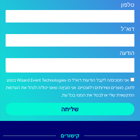
טלפון
דוא"ל
הודעה
אני מסכים/ה לקבל הודעות דוא"ל מ-Wizard Event Technologies בנוגע
לתוכן, מוצרים ושירותים רלוונטיים. אני מבין/ה שאני יכול/ה לנהל את העדפות
התקשורת שלי או לבטל את המנוי בכל עת.
שליחה
קישורים