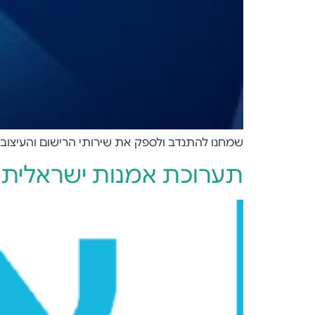
שמחנו להתנדב ולספק את שירותי הרישום והעיצוב שלנו בחינם
תערוכת אמנות ישראלית ה-23 למען בריאות 