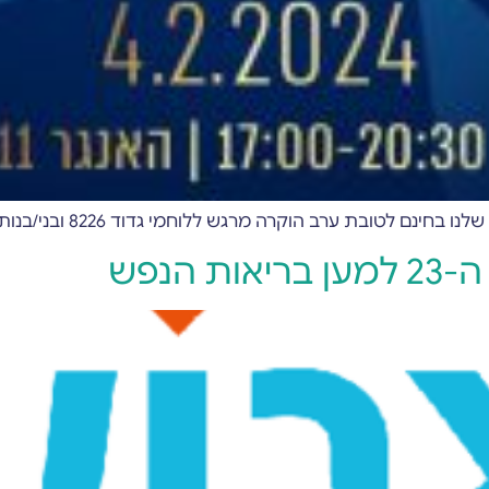
 לטובת ערב הוקרה מרגש ללוחמי גדוד 8226 ובני/בנות זוגם
הנפש