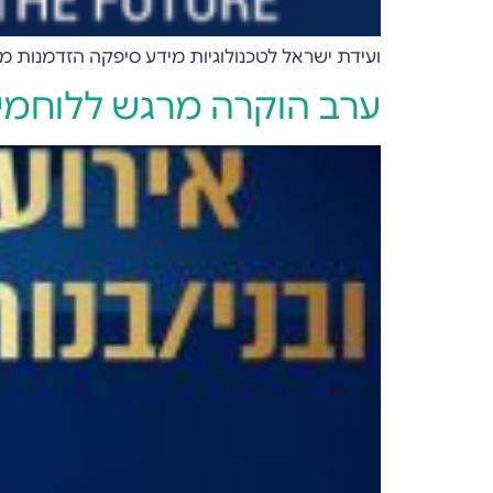
ועידת ישראל לטכנולוגיות מידע סיפקה הזדמנות מצוינת ליותר מ-3000 משתתפים לקחת חלק בנטוורקינג עסקי ומ
ערב הוקרה מרגש ללוחמי גדוד