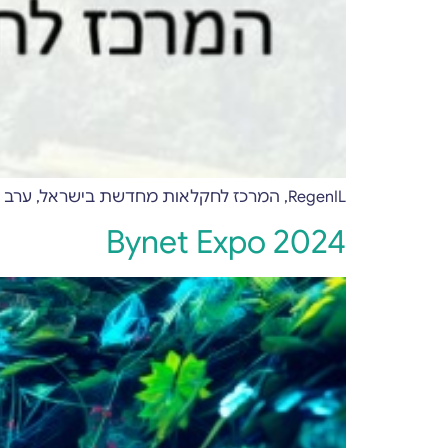
RegenIL, המרכז לחקלאות מחדשת בישראל, ערב יום עיון בנושא בריאות הקרקע עבור חוקרים וחקלאים במרכז נטר שבמקווה ישראל
Bynet Expo 2024