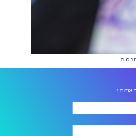
תרומות
אודותינו