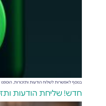
בנוסף לאפשרות לשלוח הודעות ותזכורות, הוספנו למערכת Forms-Wizard אפשרות ייחודית לשליחת אישורי הגעה באמצע
חדש! שליחת הודעות ותזכורות ב