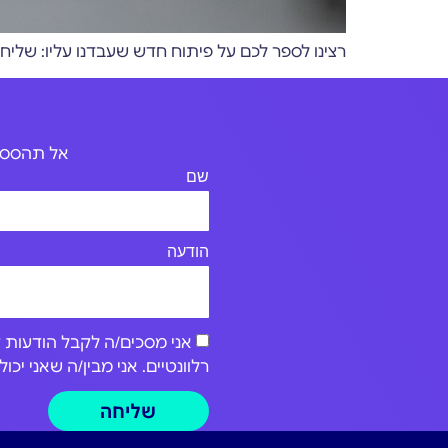
רצינו לספר לכם על פיתוח חדש שעבדנו עליו: שליחות הודעות ותזכורות ב-WhatsApp באמצעות מער
אל תהססו 
שם
הודעה
רלוונטיים. אני מבין/ה שאני י
שליחה