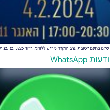
 לטובת ערב הוקרה מרגש ללוחמי גדוד 8226 ובני/בנות זוגם
WhatsAp