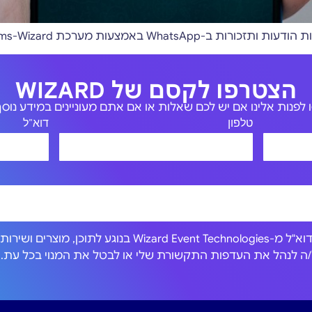
כת Forms-Wizard לרישום לכנסים ולאירועים
הצטרפו לקסם של WIZARD
לפנות אלינו אם יש לכם שאלות או אם אתם מעוניינים במידע נוסף 
טלפון
דוא"ל
אני מסכים/ה לקבל הודעות דוא"ל מ-Wizard Event Technologies בנוגע לתוכן, מוצרים וש
כול/ה לנהל את העדפות התקשורת שלי או לבטל את המנוי בכל עת.