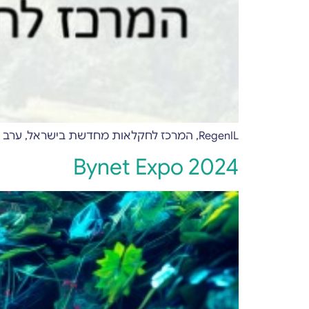
RegenIL, המרכז לחקלאות מחדשת בישראל, ערב יום עיון בנושא בריאות הקרקע עבור חוקרים וחקלאים במרכז נטר שבמקווה ישראל
Bynet Expo 2024