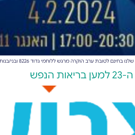
 לטובת ערב הוקרה מרגש ללוחמי גדוד 8226 ובני/בנות זוגם
הנפש