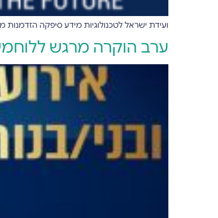
ועידת ישראל לטכנולוגיות מידע סיפקה הזדמנות מצוינת ליותר מ-3000 משתתפים לקחת חלק בנטוורקינג עסקי ומ
ערב הוקרה מרגש ללוחמי גדוד