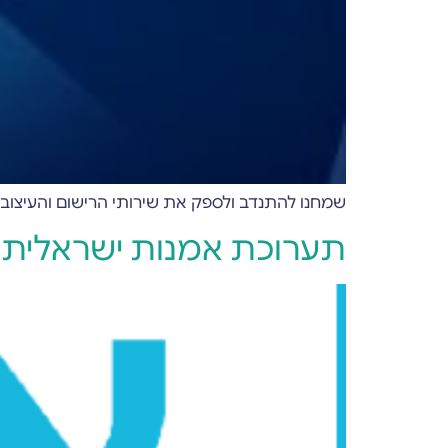
שמחנו להתנדב ולספק את שירותי הרישום והעיצוב שלנו בחינם
תערוכת אמנות ישראלית ה-23 למען בריאות 