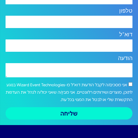
טלפון
דוא"ל
הודעה
אני מסכים/ה לקבל הודעות דוא"ל מ-Wizard Event Technologies בנוגע
לתוכן, מוצרים ושירותים רלוונטיים. אני מבין/ה שאני יכול/ה לנהל את העדפות
התקשורת שלי או לבטל את המנוי בכל עת.
שליחה