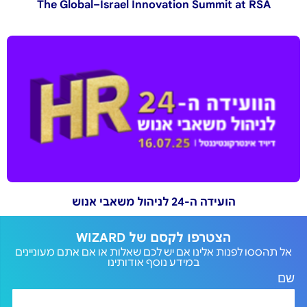
The Global–Israel Innovation Summit at RSA
הועידה ה-24 לניהול משאבי אנוש
הצטרפו לקסם של WIZARD
אל תהססו לפנות אלינו אם יש לכם שאלות או אם אתם מעוניינים
במידע נוסף אודותינו
שם