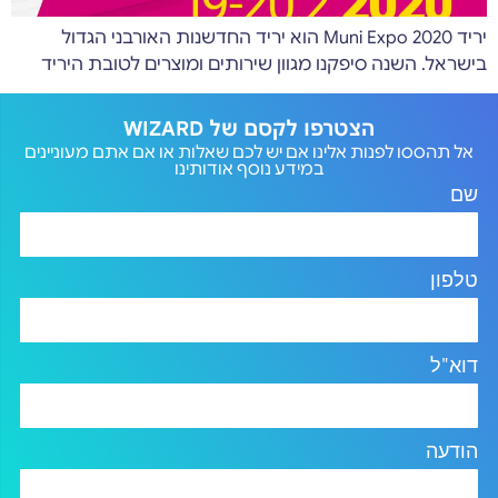
יריד Muni Expo 2020 הוא יריד החדשנות האורבני הגדול
בישראל. השנה סיפקנו מגוון שירותים ומוצרים לטובת היריד
הצטרפו לקסם של WIZARD
אל תהססו לפנות אלינו אם יש לכם שאלות או אם אתם מעוניינים
במידע נוסף אודותינו
שם
טלפון
דוא"ל
הודעה