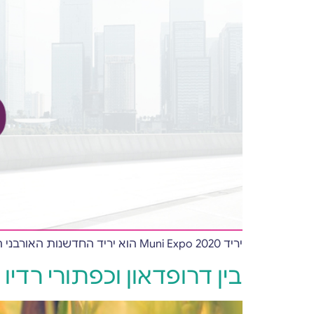
יריד Muni Expo 2020 הוא יריד החדשנות האורבני הגדול בישראל. השנה סיפקנו מגוון שירותים ומוצרים לטובת היריד
בין דרופדאון וכפתורי רדיו 