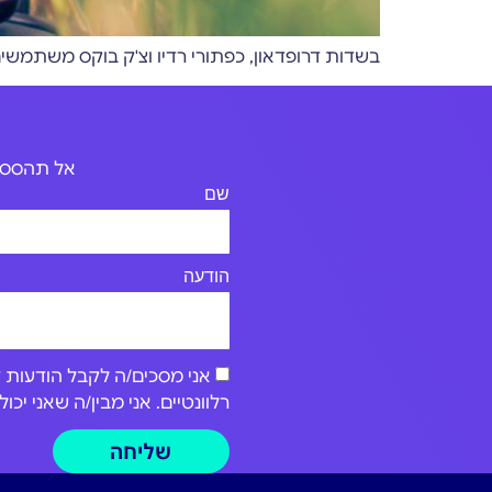
בשדות דרופדאון, כפתורי רדיו וצ'ק בוקס משתמ
אל תהססו 
שם
הודעה
רלוונטיים. אני מבין/ה שאני י
שליחה