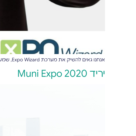
אנחנו גאים להשיק את מערכת Expo Wizard, שמעניקה למשתתפים שלכם חווית כנס מלאה, כולל שידורים חיים, B2B, תערוכות וירטואליות ועוד!
יריד Muni Expo 2020