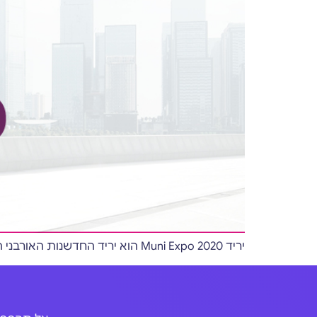
יריד Muni Expo 2020 הוא יריד החדשנות האורבני הגדול בישראל. השנה סיפקנו מגוון שירותים ומוצרים לטובת היריד