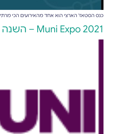
כנס הסטאז' הארצי הוא אחד מהאירועים הכי מרתק
Muni Expo 2021 – השנה במתכונת היברידית!