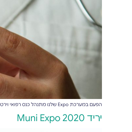
הפעם במערכת Expo שלנו מתנהל כנס רפואי וירטואלי שנערך מטעם חברת Bio-Events, וזו בדיוק ההזדמנות שלנו לספר לכם על Expo Wizard ועולם הכנסים הרפואיים
יריד Muni Expo 2020