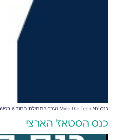
כנס Mind the Tech NY נערך בתחילת החודש בפעם השישית. פלטפורמת ה-B2B שלנו הייתה פעילה במיוחד עם מאות משתתפים
כנס הסטאז' הארצי