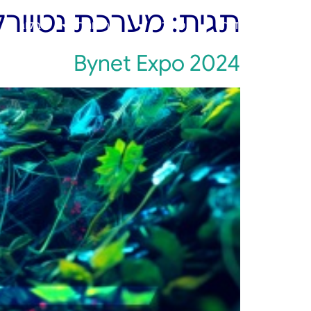
תגית:
מערכת נטוורק
ראשי
אודות
מוצרים
פתרונות
בלוג
Bynet Expo 2024