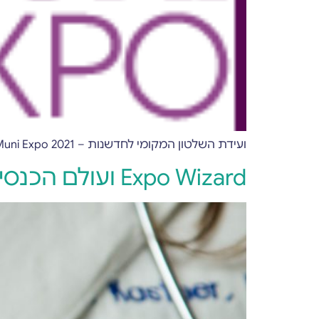
ועידת השלטון המקומי לחדשנות – Muni Expo 2021 התרחשה שבוע שעבר, ואנחנו התרגשנו לקחת חלק ביריד!
Expo Wizard ועולם הכנסים הרפואיים