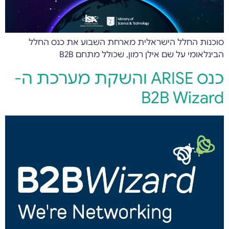
סוכנות החלל הישראלית מארחת השבוע את כנס החלל
הבינלאומי על שם אילן רמון, שכולל מתחם B2B
כנס ARISE והשקת מערכת ה-
B2B Wizard