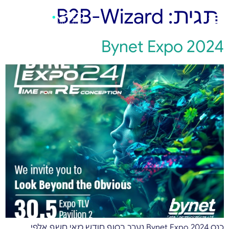
תגית:
B2B-Wizard
Bynet Expo 2024
כנס Bynet Expo 2024 נערך בסוף חודש מאי חשף אלפי