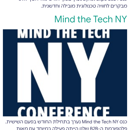
מבקרים לחוויה טכנולוגית מובילה וחדשנית.
Mind the Tech NY
כנס Mind the Tech NY נערך בתחילת החודש בפעם השישית.
פלטפורמת ה-B2B שלנו הייתה פעילה במיוחד עם מאות