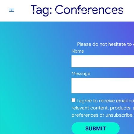
Tag:
Conferences
Home
About
Products
Solutions
Please do not hesitate to 
Name
Message
I agree to receive email 
relevant content, products,
preferences or unsubscribe 
SUBMIT