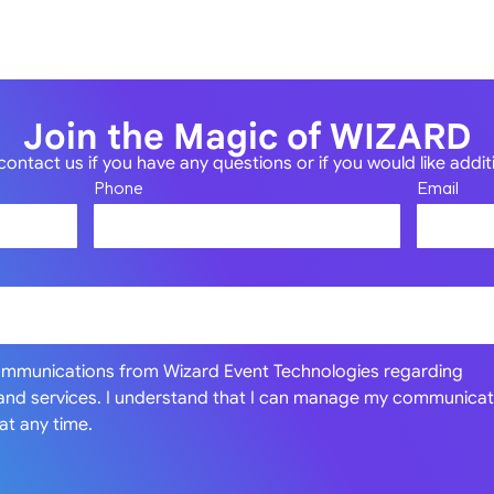
Blog
Contac Us
Join the Magic of WIZARD
contact us if you have any questions or if you would like addi
Phone
Email
communications from Wizard Event Technologies regarding
 and services. I understand that I can manage my communicat
at any time.