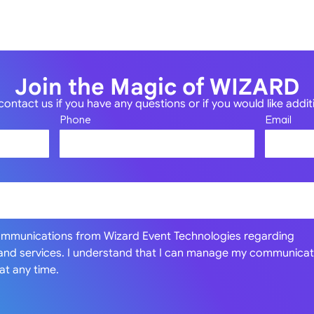
Blog
Contac Us
Join the Magic of WIZARD
contact us if you have any questions or if you would like addi
Phone
Email
communications from Wizard Event Technologies regarding
 and services. I understand that I can manage my communicat
at any time.