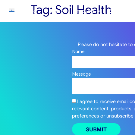
Tag:
Soil Health
Home
About
Products
Solutions
Please do not hesitate to 
Name
Message
I agree to receive email 
relevant content, products,
preferences or unsubscribe 
SUBMIT