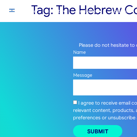
Tag:
The Hebrew Co
Home
About
Products
Solutions
Please do not hesitate to 
Name
Message
I agree to receive email 
relevant content, products,
preferences or unsubscribe 
SUBMIT