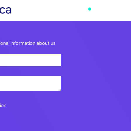
ica
tional information about us
ion